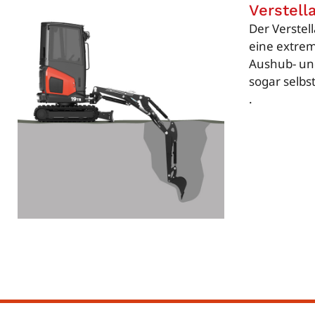
Verstell
Der Verstell
eine extreme
Aushub- un
sogar selbs
.