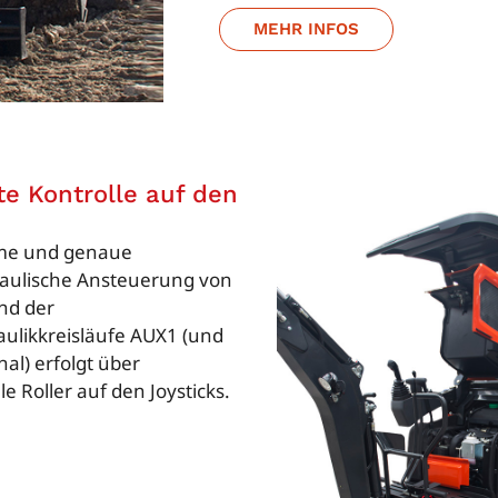
MEHR INFOS
e Kontrolle auf den
me und genaue
raulische Ansteuerung von
nd der
ulikkreisläufe AUX1 (und
nal) erfolgt über
e Roller auf den Joysticks.