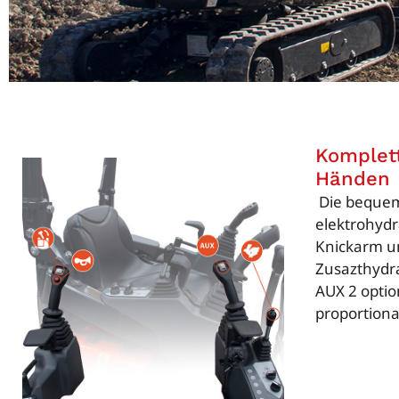
Komplett
Händen
Die beque
elektrohyd
Knickarm u
Zusazthydra
AUX 2 optio
proportional