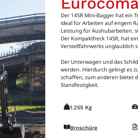
Eurocoma
Der 14SR Mini-Bagger hat ein T
ideal für Arbeiten auf engem 
Leistung für Aushubarbeiten, 
Der Kompaktheck 14SR, hat ein
Verstellfahrwerks unglaublich st
Der Unterwagen und das Schil
werden. Hierdurch gelingt es 
schaffen, zum anderen bietet
Standfestigkeit.
1.255 Kg
Broschüre